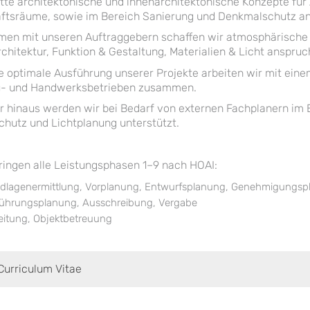
te architektonische und innenarchitektonische Konzepte für A
ftsräume, sowie im Bereich Sanierung und Denkmalschutz an
en mit unseren Auftraggebern schaffen wir atmosphärische 
chitektur, Funktion & Gestaltung, Materialien & Licht anspr
e optimale Ausführung unserer Projekte arbeiten wir mit ei
- und Handwerksbetrieben zusammen.
r hinaus werden wir bei Bedarf von externen Fachplanern im
hutz und Lichtplanung unterstützt.
ringen alle Leistungsphasen 1–9 nach HOAI:
dlagenermittlung, Vorplanung, Entwurfsplanung, Genehmigungsp
ührungsplanung, Ausschreibung, Vergabe
eitung, Objektbetreuung
Curriculum Vitae