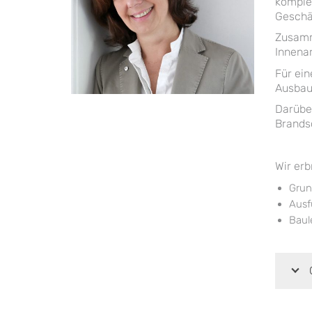
komplet
Geschä
Zusamm
Innenar
Für ein
Ausbau
Darübe
Brandsc
Wir erb
Grun
Ausf
Baul